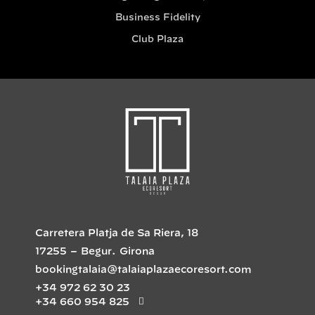
Business Fidelity
Club Plaza
Carretera Platja de Sa Riera, 18
17255
–
Begur
.
Girona
bookingtalaia@talaiaplazaecoresort.com
+34 972 62 30 23
+34 660 954 825