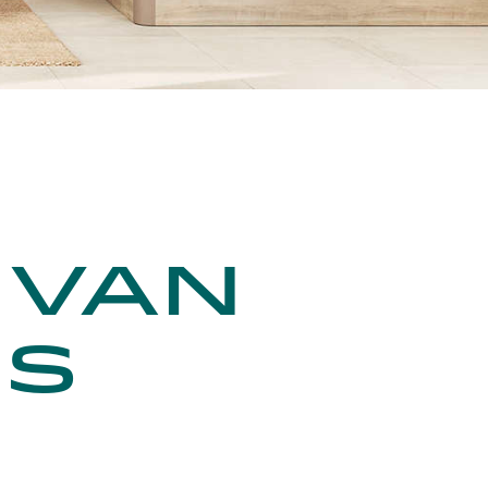
 van
es