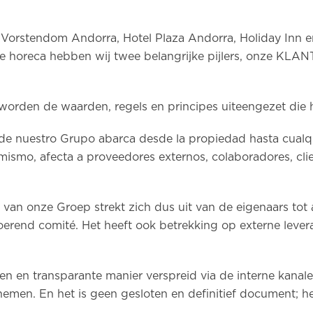
t Vorstendom Andorra, Hotel Plaza Andorra, Holiday Inn en 
n de horeca hebben wij twee belangrijke pijlers, onze 
orden de waarden, regels en principes uiteengezet die
o de nuestro Grupo abarca desde la propiedad hasta cual
imismo, afecta a proveedores externos, colaboradores, clie
van onze Groep strekt zich dus uit van de eigenaars to
erend comité. Het heeft ook betrekking op externe leveran
 en transparante manier verspreid via de interne kanal
emen. En het is geen gesloten en definitief document; he