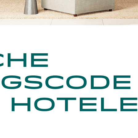
che
gscode
 Hotel