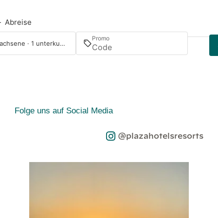
—
Abreise
Promo
2 Erwachsene · 1 unterkunft
Folge uns auf Social Media
@plazahotelsresorts