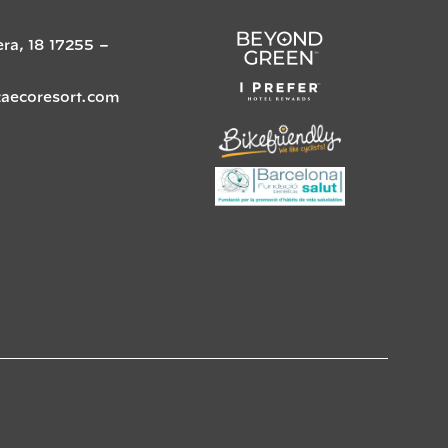
era, 18
17255
–
zaecoresort.com