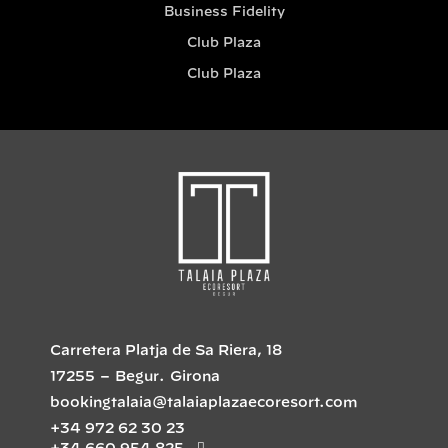
Business Fidelity
Club Plaza
Club Plaza
Carretera Platja de Sa Riera, 18
17255
–
Begur
.
Girona
bookingtalaia@talaiaplazaecoresort.com
+34 972 62 30 23