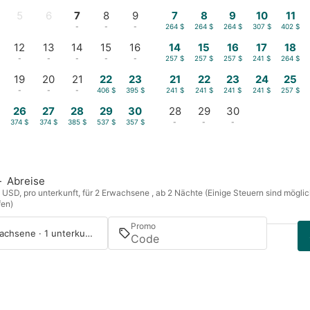
5
6
7
8
9
7
8
9
10
11
-
-
-
-
-
264 $
264 $
264 $
307 $
402 $
12
13
14
15
16
14
15
16
17
18
-
-
-
-
-
257 $
257 $
257 $
241 $
264 $
19
20
21
22
23
21
22
23
24
25
-
-
-
406 $
395 $
241 $
241 $
241 $
241 $
257 $
26
27
28
29
30
28
29
30
$
374 $
374 $
385 $
537 $
357 $
-
-
-
—
Abreise
n USD, pro unterkunft, für 2 Erwachsene , ab 2 Nächte (Einige Steuern sind mögli
fen)
Promo
2 Erwachsene · 1 unterkunft