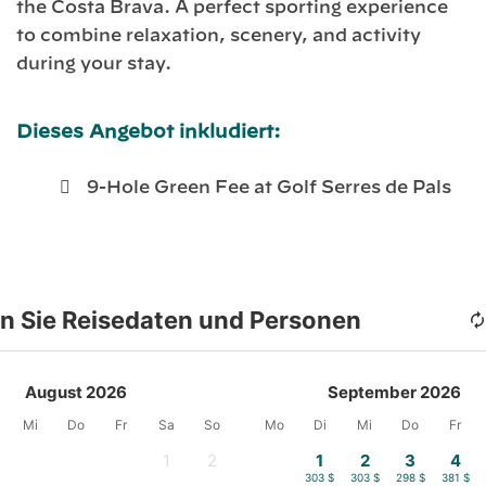
the Costa Brava. A perfect sporting experience
to combine relaxation, scenery, and activity
during your stay.
Dieses Angebot inkludiert:
9-Hole Green Fee at Golf Serres de Pals
n Sie Reisedaten und Personen
August 2026
September 2026
Mi
Do
Fr
Sa
So
Mo
Di
Mi
Do
Fr
1
2
1
2
3
4
-
-
303 $
303 $
298 $
381 $