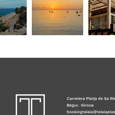
Carretera Platja de Sa Ri
Begur
.
Girona
bookingtalaia@talaiapla