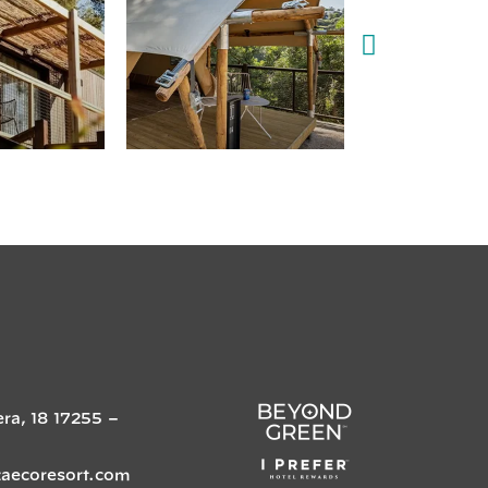
era, 18
17255
–
zaecoresort.com