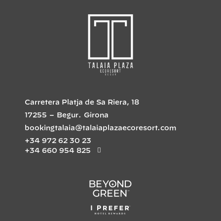
Carretera Platja de Sa Riera, 18
17255
–
Begur
.
Girona
bookingtalaia@talaiaplazaecoresort.com
+34 972 62 30 23
+34 660 954 825