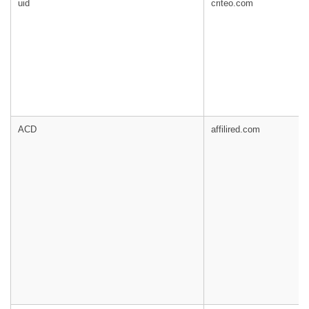
uid
criteo.com
ACD
affilired.com