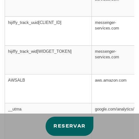
hijiffy_track_uuid[CLIENT_ID]
messenger-
services.com
hijiffy_track_wid[WIDGET_TOKEN]
messenger-
services.com
AWSALB
aws.amazon.com
__utma
google.com/analytics/
RESERVAR