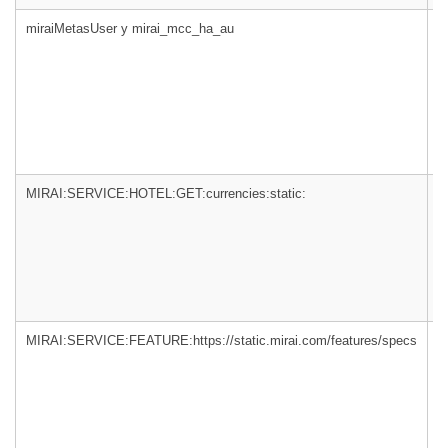
miraiMetasUser y mirai_mcc_ha_au
m
MIRAI:SERVICE:HOTEL:GET:currencies:static:
m
MIRAI:SERVICE:FEATURE:https://static.mirai.com/features/specs
m