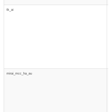
tk_ai
m
mirai_mcc_ha_au
m