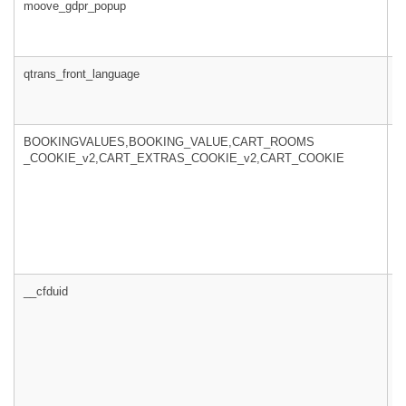
moove_gdpr_popup
h
qtrans_front_language
h
BOOKINGVALUES,BOOKING_VALUE,CART_ROOMS
m
_COOKIE_v2,CART_EXTRAS_COOKIE_v2,CART_COOKIE
__cfduid
c