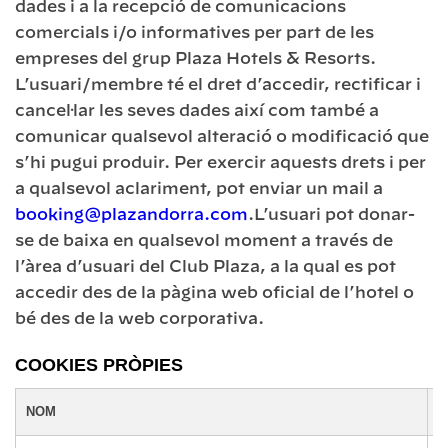
dades i a la recepció de comunicacions
comercials i/o informatives per part de les
empreses del grup Plaza Hotels & Resorts.
L’usuari/membre té el dret d’accedir, rectificar i
cancel·lar les seves dades així com també a
comunicar qualsevol alteració o modificació que
s’hi pugui produir. Per exercir aquests drets i per
a qualsevol aclariment, pot enviar un mail a
booking@plazandorra.com
.L’usuari pot donar-
se de baixa en qualsevol moment a través de
l’àrea d’usuari del Club Plaza, a la qual es pot
accedir des de la pàgina web oficial de l’hotel o
bé des de la web corporativa.
COOKIES PRÒPIES
NOM
O