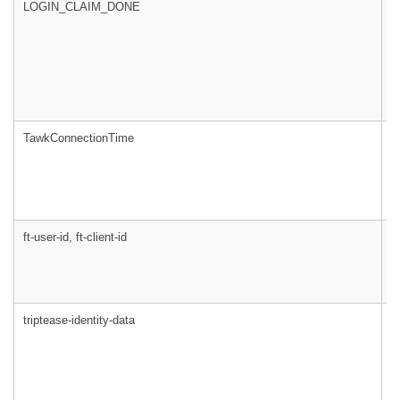
LOGIN_CLAIM_DONE
m
TawkConnectionTime
t
ft-user-id, ft-client-id
fl
triptease-identity-data
t