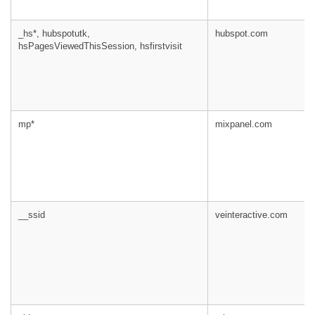
_hs*, hubspotutk,
hubspot.com
hsPagesViewedThisSession, hsfirstvisit
mp*
mixpanel.com
__ssid
veinteractive.com