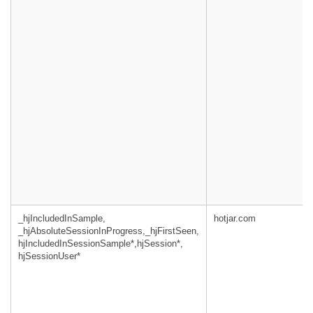
_hjIncludedInSample,
hotjar.com
_hjAbsoluteSessionInProgress,_hjFirstSeen,
hjIncludedInSessionSample*,hjSession*,
hjSessionUser*