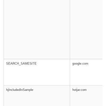
SEARCH_SAMESITE
google.com
hjIncludedInSample
hotjar.com