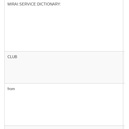
MIRAI:SERVICE:DICTIONARY:
m
CLUB
m
from
m