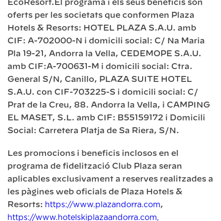
EcoResort.El programa i els seus beneficis són
oferts per les societats que conformen Plaza
Hotels & Resorts: HOTEL PLAZA S.A.U. amb
CIF: A-702000-N i domicili social: C/ Na Maria
Pla 19-21, Andorra la Vella, CEDEMOPE S.A.U.
amb CIF:A-700631-M i domicili social: Ctra.
General S/N, Canillo, PLAZA SUITE HOTEL
S.A.U. con CIF-703225-S i domicili social: C/
Prat de la Creu, 88. Andorra la Vella, i CAMPING
EL MASET, S.L. amb CIF: B55159172 i Domicili
Social: Carretera Platja de Sa Riera, S/N.
Les promocions i beneficis inclosos en el
programa de fidelització Club Plaza seran
aplicables exclusivament a reserves realitzades a
les pàgines web oficials de Plaza Hotels &
Resorts:
https://www.plazandorra.com
,
https://www.hotelskiplazaandorra.com,