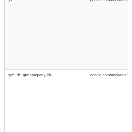
gat*, dc_gtm<property-id>
google.com/analytics/