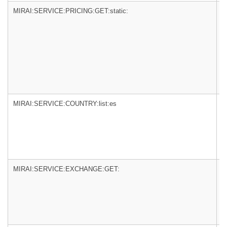
MIRAI:SERVICE:PRICING:GET:static:
m
MIRAI:SERVICE:COUNTRY:list:es
m
MIRAI:SERVICE:EXCHANGE:GET:
m