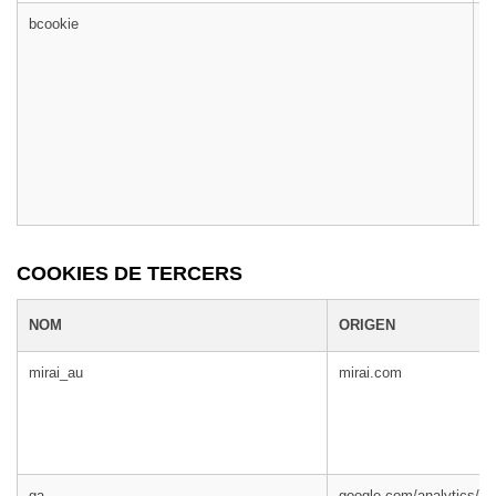
bcookie
l
COOKIES DE TERCERS
NOM
ORIGEN
mirai_au
mirai.com
ga
google.com/analytics/