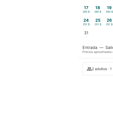
17
18
19
260 $
260 $
260 $
24
25
26
251 $
251 $
251 $
31
-
Entrada
—
Sal
Precios aproximados e
2 adultos · 1