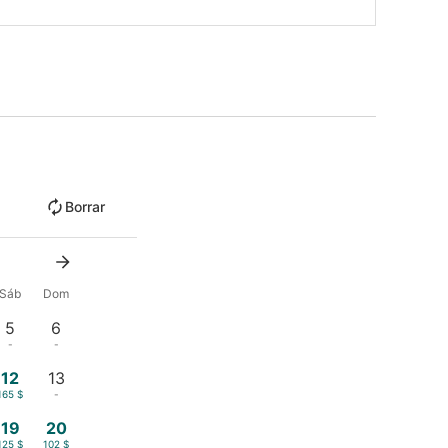
Borrar
Sáb
Dom
5
6
-
-
12
13
165 $
-
19
20
125 $
102 $