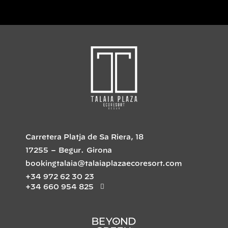
Carretera Platja de Sa Riera, 18
17255
–
Begur
.
Girona
bookingtalaia@talaiaplazaecoresort.com
+34 972 62 30 23
+34 660 954 825