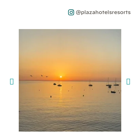
@plazahotelsresorts