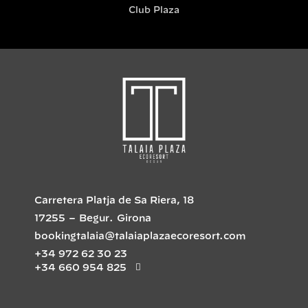
Club Plaza
Carretera Platja de Sa Riera, 18
17255
–
Begur
.
Girona
bookingtalaia@talaiaplazaecoresort.com
+34 972 62 30 23
+34 660 954 825