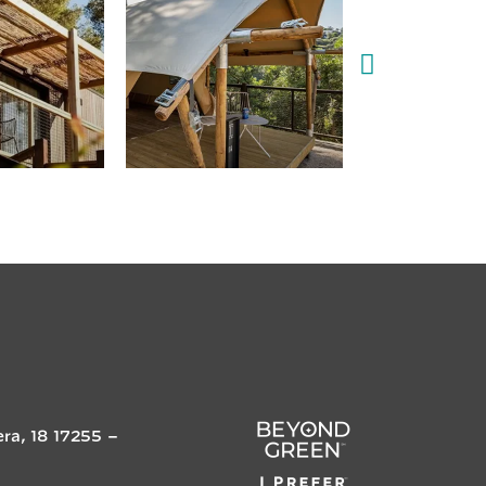
era, 18
17255
–