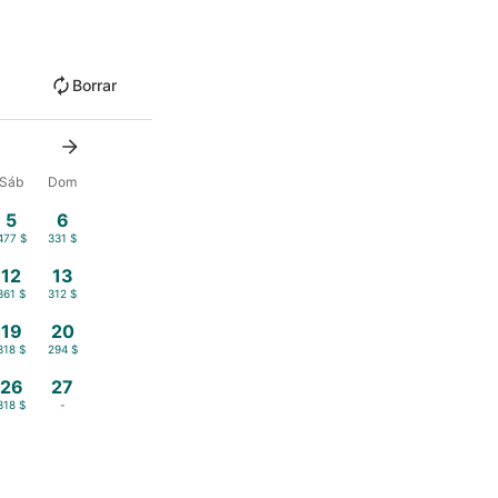
Borrar
Sáb
Dom
5
6
477 $
331 $
12
13
361 $
312 $
19
20
318 $
294 $
26
27
318 $
-