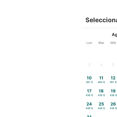
Seleccion
Ag
Lun
Mar
Mié
3
4
5
-
-
-
10
11
12
461 $
484 $
461 $
17
18
19
436 $
436 $
436 $
24
25
26
448 $
448 $
436 $