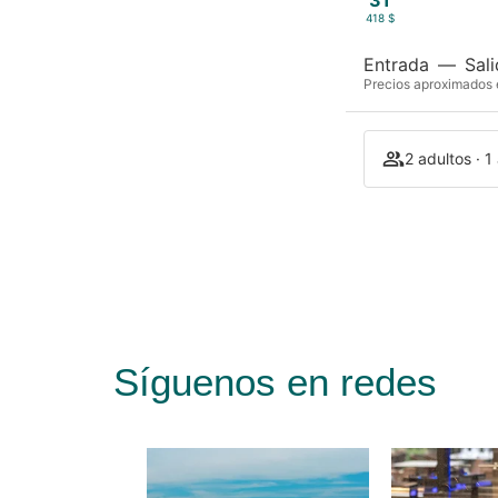
31
418 $
Entrada
—
Sal
Precios aproximados e
2 adultos · 1
Síguenos en redes