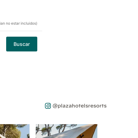
an no estar incluidos)
Buscar
@plazahotelsresorts