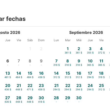
ar fechas
osto 2026
Septiembre 2026
Jue
Vie
Sáb
Dom
Lun
Mar
Mié
Jue
Vie
1
2
1
2
3
4
-
-
361 $
361 $
355 $
372 $
6
7
8
9
7
8
9
10
11
-
-
-
-
318 $
318 $
318 $
365 $
365 $
13
14
15
16
14
15
16
17
18
461 $
484 $
484 $
436 $
312 $
312 $
312 $
294 $
318 $
20
21
22
23
21
22
23
24
25
436 $
448 $
471 $
458 $
294 $
294 $
294 $
294 $
312 $
27
28
29
30
28
29
30
436 $
448 $
448 $
418 $
-
-
-