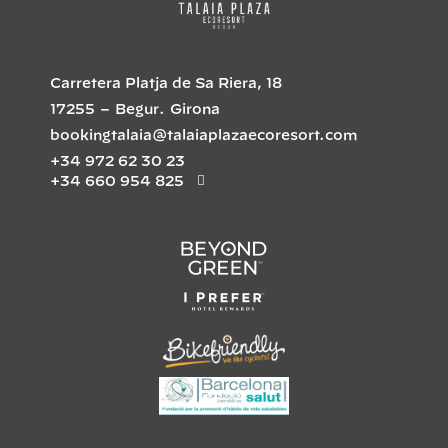
Carretera Platja de Sa Riera, 18
17255
–
Begur
.
Girona
bookingtalaia@talaiaplazaecoresort.com
+34 972 62 30 23
+34 660 954 825