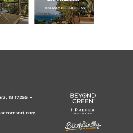
era, 18
17255
–
zaecoresort.com