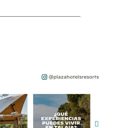
@plazahotelsresorts