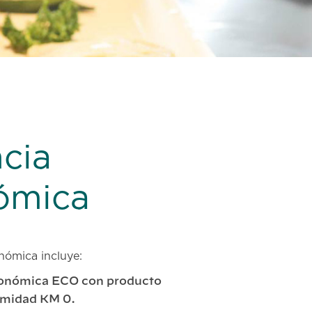
cia
ómica
nómica incluye:
ronómica ECO con producto
imidad KM 0.