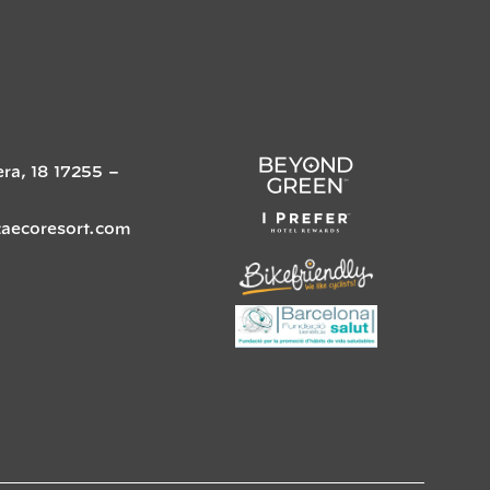
era, 18
17255
–
zaecoresort.com