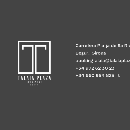
Carretera Platja de Sa Ri
Begur
.
Girona
bookingtalaia@talaiapla
+34 972 62 30 23
+34 660 954 825