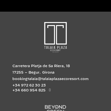
Carretera Platja de Sa Riera, 18
17255
–
Begur
.
Girona
bookingtalaia@talaiaplazaecoresort.com
+34 972 62 30 23
+34 660 954 825